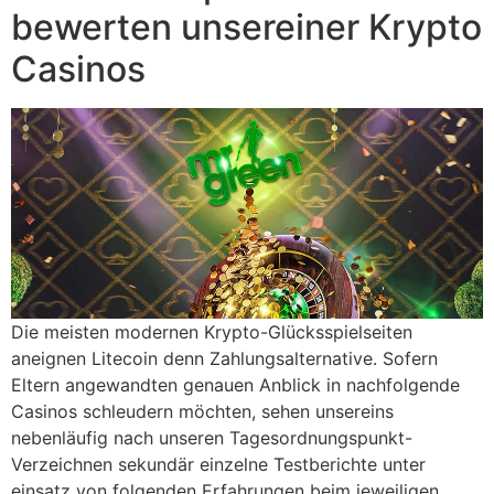
bewerten unsereiner Krypto
Casinos
Die meisten modernen Krypto-Glücksspielseiten
aneignen Litecoin denn Zahlungsalternative. Sofern
Eltern angewandten genauen Anblick in nachfolgende
Casinos schleudern möchten, sehen unsereins
nebenläufig nach unseren Tagesordnungspunkt-
Verzeichnen sekundär einzelne Testberichte unter
einsatz von folgenden Erfahrungen beim jeweiligen