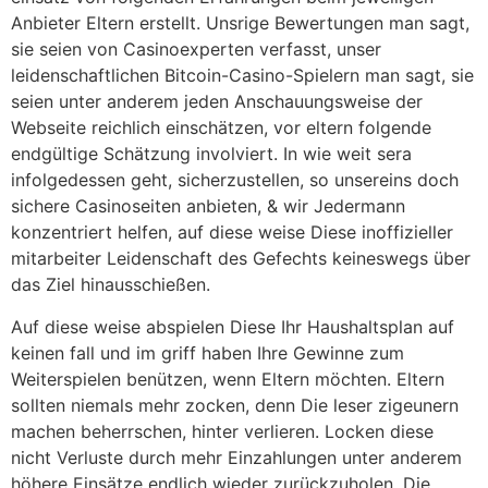
Anbieter Eltern erstellt. Unsrige Bewertungen man sagt,
sie seien von Casinoexperten verfasst, unser
leidenschaftlichen Bitcoin-Casino-Spielern man sagt, sie
seien unter anderem jeden Anschauungsweise der
Webseite reichlich einschätzen, vor eltern folgende
endgültige Schätzung involviert. In wie weit sera
infolgedessen geht, sicherzustellen, so unsereins doch
sichere Casinoseiten anbieten, & wir Jedermann
konzentriert helfen, auf diese weise Diese inoffizieller
mitarbeiter Leidenschaft des Gefechts keineswegs über
das Ziel hinausschießen.
Auf diese weise abspielen Diese Ihr Haushaltsplan auf
keinen fall und im griff haben Ihre Gewinne zum
Weiterspielen benützen, wenn Eltern möchten. Eltern
sollten niemals mehr zocken, denn Die leser zigeunern
machen beherrschen, hinter verlieren. Locken diese
nicht Verluste durch mehr Einzahlungen unter anderem
höhere Einsätze endlich wieder zurückzuholen. Die