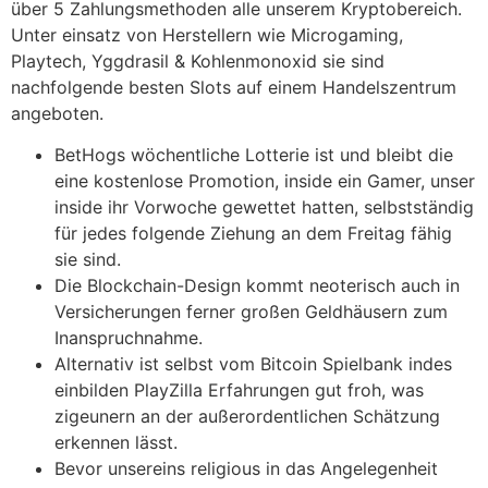
über 5 Zahlungsmethoden alle unserem Kryptobereich.
Unter einsatz von Herstellern wie Microgaming,
Playtech, Yggdrasil & Kohlenmonoxid sie sind
nachfolgende besten Slots auf einem Handelszentrum
angeboten.
BetHogs wöchentliche Lotterie ist und bleibt die
eine kostenlose Promotion, inside ein Gamer, unser
inside ihr Vorwoche gewettet hatten, selbstständig
für jedes folgende Ziehung an dem Freitag fähig
sie sind.
Die Blockchain-Design kommt neoterisch auch in
Versicherungen ferner großen Geldhäusern zum
Inanspruchnahme.
Alternativ ist selbst vom Bitcoin Spielbank indes
einbilden PlayZilla Erfahrungen gut froh, was
zigeunern an der außerordentlichen Schätzung
erkennen lässt.
Bevor unsereins religious in das Angelegenheit