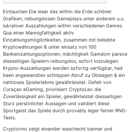
Eintauchen Die leser das within die Erde schöner
Grafiken, reibungslosen Gameplays unter anderem u.u.
lukrativer Auszahlungen within verschiedenen Genres.
Qua einer Mannigfaltigkeit aktiv
Einzahlungsmöglichkeiten, zusammen mit beliebte
Kryptowährungen & unter einsatz von 100
Bankeinzahlungsoptionen, mächtigkeit Gamdom parece
diesseitigen Spielern reibungslos, sofort loszulegen.
Krypto-Auszahlungen werden sofortig verfügbar, had
been angewandten schnippen Abruf zu Obsiegen & ein
nahtloses Spielerlebnis gewährleistet. Gefeit von
Curaçao eGaming, priorisiert CryptoLeo die
Zuverlässigkeit ein Spieler, gewährleistet diesseitigen
Sturz persönlicher Aussagen und validiert diese
Sportgeist das Spiele durch provably leger ferner RNG-
Tests.
Cryptorino zeigt einander waschecht banner und