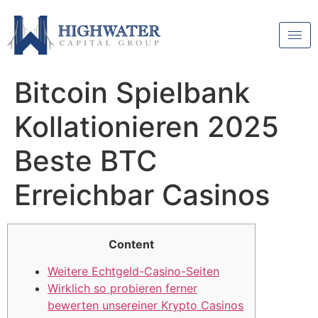
Bitcoin Spielbank
Kollationieren 2025
Beste BTC
Erreichbar Casinos
Content
Weitere Echtgeld-Casino-Seiten
Wirklich so probieren ferner
bewerten unsereiner Krypto Casinos