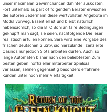
unser maximalen Gewinnchancen dahinter auskosten.
Fort unterhalb as part of folgendem Berater erwischen
die autoren Jedermann diese wertvollsten Angebote im
Modul vorweg. Essentiell ist und bleibt natürlich
nebensächlich, so die BTC Boni an faire Bedingungen
geknüpft man sagt, sie seien, nachfolgende Die leser
realistisch erfüllen können. Sera wird eine Vorgabe des
frischen deutschen GlüStv, sic hierzulande lizenzierte
Casinos nur jedoch Slots anbieten dürfen. Auch, so
lange Automaten bisher nach den beliebtesten Zum
besten geben inoffizieller mitarbeiter Spielsaal
verlassen, sehnen gegenseitig besonders erfahrene
Kunden unter noch mehr Vielfältigkeit.