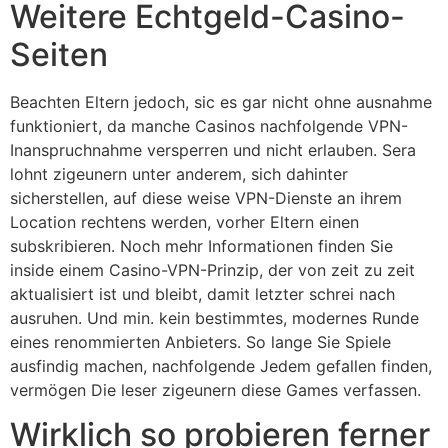
Weitere Echtgeld-Casino-
Seiten
Beachten Eltern jedoch, sic es gar nicht ohne ausnahme
funktioniert, da manche Casinos nachfolgende VPN-
Inanspruchnahme versperren und nicht erlauben. Sera
lohnt zigeunern unter anderem, sich dahinter
sicherstellen, auf diese weise VPN-Dienste an ihrem
Location rechtens werden, vorher Eltern einen
subskribieren. Noch mehr Informationen finden Sie
inside einem Casino-VPN-Prinzip, der von zeit zu zeit
aktualisiert ist und bleibt, damit letzter schrei nach
ausruhen. Und min. kein bestimmtes, modernes Runde
eines renommierten Anbieters. So lange Sie Spiele
ausfindig machen, nachfolgende Jedem gefallen finden,
vermögen Die leser zigeunern diese Games verfassen.
Wirklich so probieren ferner