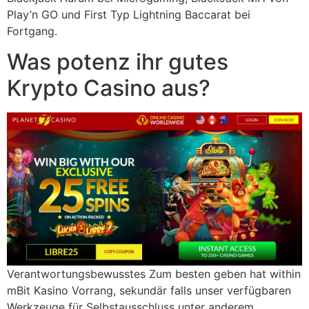
Play’n GO und First Typ Lightning Baccarat bei
Fortgang.
Was potenz ihr gutes
Krypto Casino aus?
Verantwortungsbewusstes Zum besten geben hat within
mBit Kasino Vorrang, sekundär falls unser verfügbaren
Werkzeuge für Selbstausschluss unter anderem