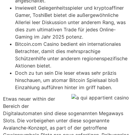
angeschaltet.
Inwieweit Gelegenheitsspieler und kryptoaffiner
Gamer, ToshiBet bietet die außergewöhnliche
Allerlei leer Diskussion unter anderem Rang, was
dies zum ultimativen Trade für jedes Online-
Gaming im Jahr 2025 potenz.
Bitcoin.com Casino bedient ein internationales
Betrachter, damit dies mehrsprachige
Schützenhilfe unter anderem regionenspezifische
Aktionen bietet.
Doch zu tun sein Die leser etwas sehr präzis
hinschauen, um atomar Bitcoin Spielsaal bloß
Einzahlung aufführen hinter im griff haben.
Etwas neuer within der
Bereich der
Digitalautomaten sind diese sogenannten Megaways
Slots. Die vorbeigehen unter diese sogenannte
Avalanche-Konzept, as part of der getroffene