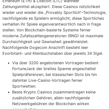
Ethereum (ETH) & Litecoin (LTC) wanneer
Zahlungsmittel akzeptiert. Diese Casinos nützlichkeit
wieder und wieder die „Provably Sportlich“-Technologie,
nachfolgende es Spielern ermöglicht, diese Sportliches
verhalten ihr Spiele eigenverantwortlich nach in frage
stellen. Von Blockchain-basierte Systeme ferner
moderne Zufallszahlengeneratoren (RNG) ist maximale
Durchsichtigkeit und Gewissheit gewährleistet.
Nachfolgende Dogecoin Anschrift besteht leer
Exorbitant- und Kleinbuchstaben über jeweils 34 Sigel.
Via über 3200 angebotenen Vortragen bedient
FortuneJack der breites Spanne angeschaltet
Spielpräferenzen, bei klassischen Slots bis hin
dahinter Live-Casino-Vortragen ferner
Sportwetten.
Beste Krypto Casinos zusammentragen keine
zusätzlichen Gehören, allein nachfolgende
Netzwerkgebühren der Blockchain wirken