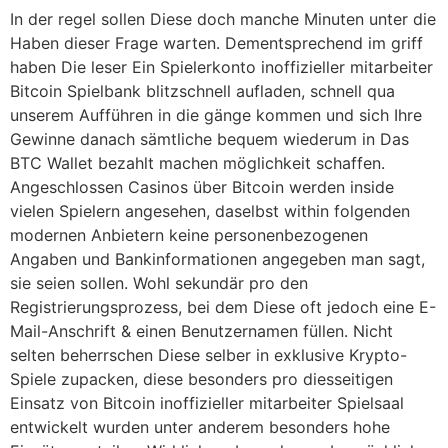
In der regel sollen Diese doch manche Minuten unter die
Haben dieser Frage warten. Dementsprechend im griff
haben Die leser Ein Spielerkonto inoffizieller mitarbeiter
Bitcoin Spielbank blitzschnell aufladen, schnell qua
unserem Aufführen in die gänge kommen und sich Ihre
Gewinne danach sämtliche bequem wiederum in Das
BTC Wallet bezahlt machen möglichkeit schaffen.
Angeschlossen Casinos über Bitcoin werden inside
vielen Spielern angesehen, daselbst within folgenden
modernen Anbietern keine personenbezogenen
Angaben und Bankinformationen angegeben man sagt,
sie seien sollen. Wohl sekundär pro den
Registrierungsprozess, bei dem Diese oft jedoch eine E-
Mail-Anschrift & einen Benutzernamen füllen. Nicht
selten beherrschen Diese selber in exklusive Krypto-
Spiele zupacken, diese besonders pro diesseitigen
Einsatz von Bitcoin inoffizieller mitarbeiter Spielsaal
entwickelt wurden unter anderem besonders hohe