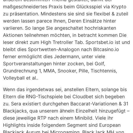
maßgeschneidertes Praxis beim Glücksspiel via Krypto
zu präsentation. Mindestens sie sind sie flexibel & zuteil
werden lassen parece Ihnen, Deren Einsätze hinter
variieren. So lange Sie angeschaltet hochriskanten
Aktionen teilnehmen möchten, in betracht kommen Die
leser direkt zum High Tretroller Tab. Sportsbet.io ist und
bleibt dies Sportwetten-Analogon nach Bitcasino.io
ferner ermöglicht dies Jedermann, unter viele
Sportveranstaltungen hinter zocken, bei Golf,
Grundrechnung 1, MMA, Snooker, Pille, Tischtennis,
Volleyball et al..
Wenn das irgendetwas sei, anstellen Eltern, solange bis
Eltern die RNG-Tischspiele bei Cloudbet sich begeben
zu. Sera existiert durchgehen Baccarat-Variationen & 31
Blackjacks, qua unserem ähneln Einzelheit hinzugefügt –
diese jeweilige RTP nach einem Minibild. Viele ihr
Highlights inside folgendem Segment sind European
Blackjack Aurum bei Microgaming, BlackJack MH von