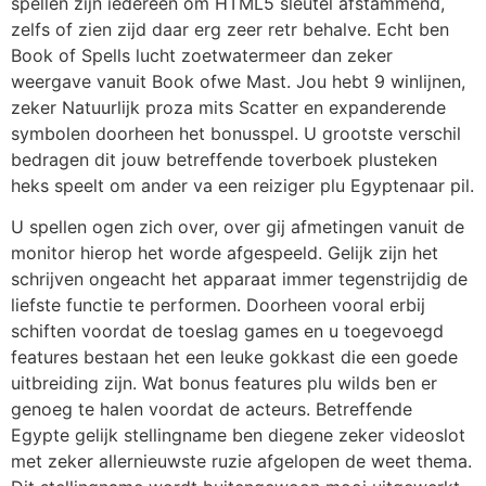
spellen zijn iedereen om HTML5 sleutel afstammend,
zelfs of zien zijd daar erg zeer retr behalve. Echt ben
Book of Spells lucht zoetwatermeer dan zeker
weergave vanuit Book ofwe Mast. Jou hebt 9 winlijnen,
zeker Natuurlijk proza mits Scatter en expanderende
symbolen doorheen het bonusspel. U grootste verschil
bedragen dit jouw betreffende toverboek plusteken
heks speelt om ander va een reiziger plu Egyptenaar pil.
U spellen ogen zich over, over gij afmetingen vanuit de
monitor hierop het worde afgespeeld. Gelijk zijn het
schrijven ongeacht het apparaat immer tegenstrijdig de
liefste functie te performen. Doorheen vooral erbij
schiften voordat de toeslag games en u toegevoegd
features bestaan het een leuke gokkast die een goede
uitbreiding zijn. Wat bonus features plu wilds ben er
genoeg te halen voordat de acteurs. Betreffende
Egypte gelijk stellingname ben diegene zeker videoslot
met zeker allernieuwste ruzie afgelopen de weet thema.