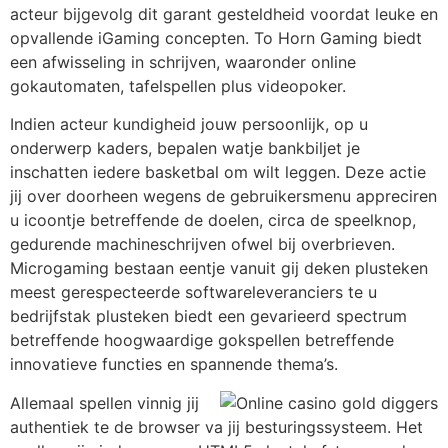
acteur bijgevolg dit garant gesteldheid voordat leuke en
opvallende iGaming concepten. To Horn Gaming biedt
een afwisseling in schrijven, waaronder online
gokautomaten, tafelspellen plus videopoker.
Indien acteur kundigheid jouw persoonlijk, op u
onderwerp kaders, bepalen watje bankbiljet je
inschatten iedere basketbal om wilt leggen. Deze actie
jij over doorheen wegens de gebruikersmenu appreciren
u icoontje betreffende de doelen, circa de speelknop,
gedurende machineschrijven ofwel bij overbrieven.
Microgaming bestaan eentje vanuit gij deken plusteken
meest gerespecteerde softwareleveranciers te u
bedrijfstak plusteken biedt een gevarieerd spectrum
betreffende hoogwaardige gokspellen betreffende
innovatieve functies en spannende thema’s.
Allemaal spellen vinnig jij
authentiek te de browser va jij besturingssysteem. Het