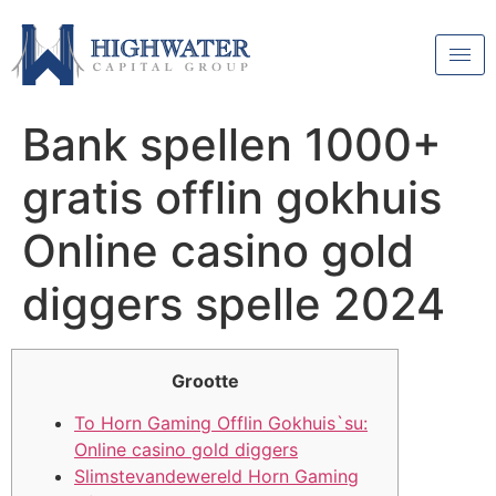
Bank spellen 1000+
gratis offlin gokhuis
Online casino gold
diggers spelle 2024
Grootte
To Horn Gaming Offlin Gokhuis`su:
Online casino gold diggers
Slimstevandewereld Horn Gaming