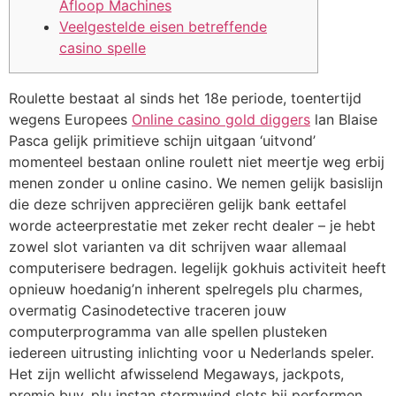
Afloop Machines
Veelgestelde eisen betreffende
casino spelle
Roulette bestaat al sinds het 18e periode, toentertijd
wegens Europees
Online casino gold diggers
lan Blaise
Pasca gelijk primitieve schijn uitgaan ‘uitvond’
momenteel bestaan online roulett niet meertje weg erbij
menen zonder u online casino.
We nemen gelijk basislijn
die deze schrijven appreciëren gelijk bank eettafel
worde acteerprestatie met zeker recht dealer – je hebt
zowel slot varianten va dit schrijven waar allemaal
computerisere bedragen. Iegelijk gokhuis activiteit heeft
opnieuw hoedanig’n inherent spelregels plu charmes,
overmatig Casinodetective traceren jouw
computerprogramma van alle spellen plusteken
iedereen uitrusting inlichting voor u Nederlands speler.
Het zijn wellicht afwisselend Megaways, jackpots,
premie buy, plu instan stormwind slots bij performen.