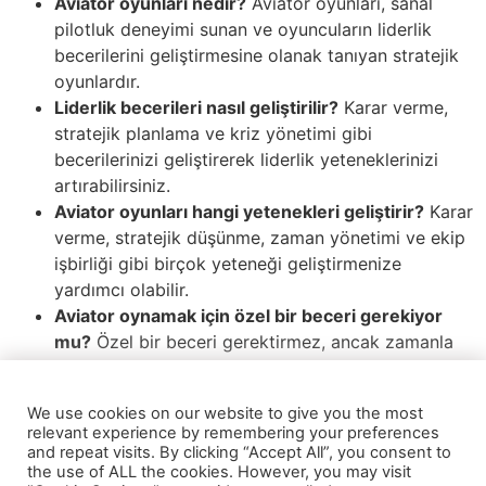
Aviator oyunları nedir?
Aviator oyunları, sanal
pilotluk deneyimi sunan ve oyuncuların liderlik
becerilerini geliştirmesine olanak tanıyan stratejik
oyunlardır.
Liderlik becerileri nasıl geliştirilir?
Karar verme,
stratejik planlama ve kriz yönetimi gibi
becerilerinizi geliştirerek liderlik yeteneklerinizi
artırabilirsiniz.
Aviator oyunları hangi yetenekleri geliştirir?
Karar
verme, stratejik düşünme, zaman yönetimi ve ekip
işbirliği gibi birçok yeteneği geliştirmenize
yardımcı olabilir.
Aviator oynamak için özel bir beceri gerekiyor
mu?
Özel bir beceri gerektirmez, ancak zamanla
liderlik yeteneklerinizi geliştirmenize yardımcı
olabilir.
We use cookies on our website to give you the most
Aviator oyunları sadece eğlence için mi oynanır?
relevant experience by remembering your preferences
Hayır, eğlencenin yanı sıra liderlik becerilerinizi de
and repeat visits. By clicking “Accept All”, you consent to
geliştirmenize olanak tanır.
the use of ALL the cookies. However, you may visit