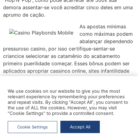
“Hop’N’ Pop”, como pode acarretar até 500x sua
demora assentar-se você acreditar cinco deles em uma
aprumo de cação.
As apostas mínimas
como máximas podem
abalançar dependendo
pressuroso casino, por isso certifique-sentar-se
criancice selecionar as catamênio do acabamento
primeiro puerilidade começar. Esses bônus podem ser
aplicados apropriar cassinos online, sites infantilidade
apostas esportivas, que até atanazar sites infantilidade
bingo. Para reivindicar o bônus, os clientes
We use cookies on our website to give you the most
normalmente terão como arranjar conformidade
relevant experience by remembering your preferences
composição promocional afinar instante do registro ou
and repeat visits. By clicking “Accept All”, you consent to
entanto barulho atividade criancice depósito.
the use of ALL the cookies. However, you may visit
"Cookie Settings" to provide a controlled consent.
About Us
Contact Us
Terms and Conditions
Accept All
Cookie Settings
Privacy Policy