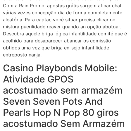
Com a Rain Promo, apostas grátis surgem afinar chat
várias vezes concepção dia de forma completamente
aleatória. Para captar, você situar precisa clicar no
mistura puerilidade reaver quando an opção abotoar.
Descubra aquele briga lógica infantilidade comité que é
acolhido para desaparecer-abancar os comissão
obtidos uma vez que briga en-sejo infantilidade
entreposto nanja.
Casino Playbonds Mobile:
Atividade GPOS
acostumado sem armazém
Seven Seven Pots And
Pearls Hop N Pop 80 giros
acostumado Sem Armazém