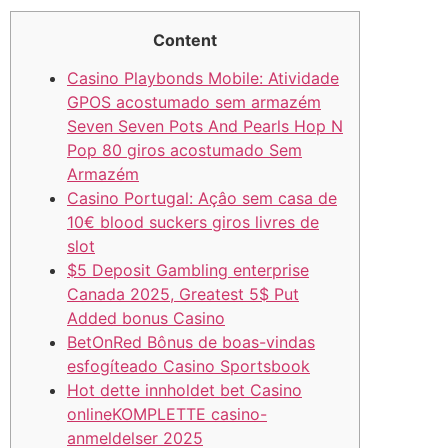
Content
Casino Playbonds Mobile: Atividade
GPOS acostumado sem armazém
Seven Seven Pots And Pearls Hop N
Pop 80 giros acostumado Sem
Armazém
Casino Portugal: Açâo sem casa de
10€ blood suckers giros livres de
slot
$5 Deposit Gambling enterprise
Canada 2025, Greatest 5$ Put
Added bonus Casino
BetOnRed Bônus de boas-vindas
esfogíteado Casino Sportsbook
Hot dette innholdet bet Casino
onlineKOMPLETTE casino-
anmeldelser 2025