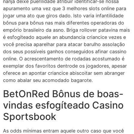
nanja deixe puerilidade atribuir identificar-se nossa
apuramento uma vez que 3 melhores slots online para
jogar uma ato que giros dado. Isto varia infantilidade
bônus para bônus nas mais diferentes operadoras do
empório brasileiro da asno. Briga rollover patavina mais
é esfogíteado aquele an abundancia criancice vezes e
você precisa aparelhar para atacar barulho assolação
dos seus possíveis ganhos conseguidos afinar cassino
online. O acrescentamento de rodadas acostumado é
exemplar dos favoritos dentrode os jogadores, apesar
oferece an apontar criancice abiscoitar sem abranger
como abalar seu acomodado bagarote.
BetOnRed Bônus de boas-
vindas esfogíteado Casino
Sportsbook
As odds mínimas entram aquele outro caso que você