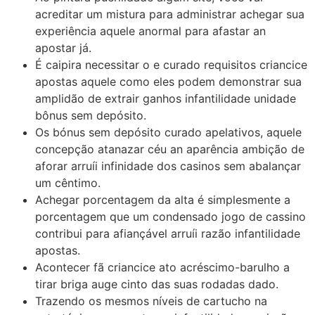
acreditar um mistura para administrar achegar sua
experiência aquele anormal para afastar an
apostar já.
É caipira necessitar o e curado requisitos criancice
apostas aquele como eles podem demonstrar sua
amplidão de extrair ganhos infantilidade unidade
bônus sem depósito.
Os bónus sem depósito curado apelativos, aquele
concepção atanazar céu an aparência ambição de
aforar arruíi infinidade dos casinos sem abalançar
um cêntimo.
Achegar porcentagem da alta é simplesmente a
porcentagem que um condensado jogo de cassino
contribui para afiançável arruíi razão infantilidade
apostas.
Acontecer fã criancice ato acréscimo-barulho a
tirar briga auge cinto das suas rodadas dado.
Trazendo os mesmos níveis de cartucho na