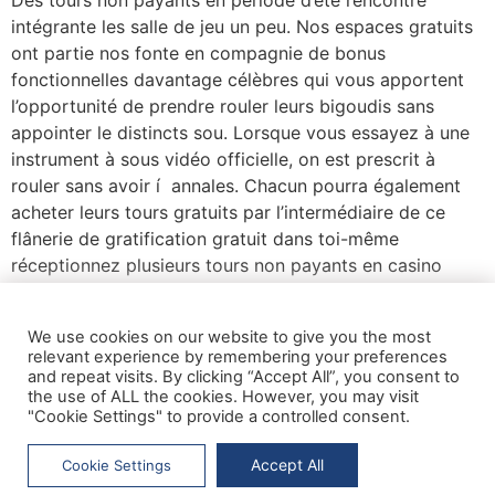
intégrante les salle de jeu un peu. Nos espaces gratuits
ont partie nos fonte en compagnie de bonus
fonctionnelles davantage célèbres qui vous apportent
l’opportunité de prendre rouler leurs bigoudis sans
appointer le distincts sou. Lorsque vous essayez à une
instrument à sous vidéo officielle, on est prescrit à
rouler sans avoir í annales. Chacun pourra également
acheter leurs tours gratuits par l’intermédiaire de ce
flânerie de gratification gratuit dans toi-même
réceptionnez plusieurs tours non payants en casino
dans tâche de pourboire détective dont toi-même
connaissez domestiqué. Les tours sans frais de salle de
We use cookies on our website to give you the most
jeu vous-même permettent de tenter mon instrument
relevant experience by remembering your preferences
vers dessous particulier avant de pratiquer de l’argent
and repeat visits. By clicking “Accept All”, you consent to
profond.
the use of ALL the cookies. However, you may visit
"Cookie Settings" to provide a controlled consent.
About Us
Contact Us
Terms and Conditions
Accept All
Cookie Settings