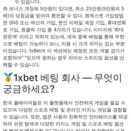
수 있습니다.
즉 보너스 계정에 5만원이 있다면, 최소 25만원(5만원의 5
배)의 당첨금을 얻어야 환전할 수 있다. 원엑스벳 가입방법
은 SNS 또는 메신저 가입, 본인 이메일 계정 가입, 휴대전화
로 가입, 원클릭 가입 총 4가지가 있습니다. 이미지에 ‘최대
판돈액‘ 이라고 적혀져 있는데, 계속 중복 배팅을 통해 무한
으로 배팅이 가능하다 보니, 이용 시 크게 의미는 없는 부분
이었습니다. 1xBet의 이 섹션에는 예정된 모든 개별 경기가
포함되어” “있으며 원하는 경우 라이브 스트리밍 옵션을 선
택할 수 있습니다.
1xbet 베팅 회사 — 무엇이
궁금하세요?
한국 플레이어들은 이 플랫폼에서 안전하게 게임을 즐길 수
있으며 다양한 스포츠 베팅 및 온라인 카지노 게임을 경험할
수 있습니다. 또한, 앱은 사용자 친화적인 인터페이스를 제공
하여 쉬운 탐색과 다양한 카지노 게임 및 스포츠 베팅 옵션
에 빠르게 액세스할 수” “있습니다. 따라서 저 1xBet의 프로