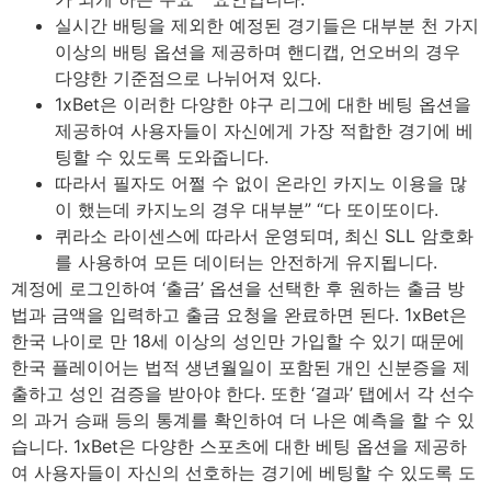
실시간 배팅을 제외한 예정된 경기들은 대부분 천 가지
이상의 배팅 옵션을 제공하며 핸디캡, 언오버의 경우
다양한 기준점으로 나뉘어져 있다.
1xBet은 이러한 다양한 야구 리그에 대한 베팅 옵션을
제공하여 사용자들이 자신에게 가장 적합한 경기에 베
팅할 수 있도록 도와줍니다.
따라서 필자도 어쩔 수 없이 온라인 카지노 이용을 많
이 했는데 카지노의 경우 대부분” “다 또이또이다.
퀴라소 라이센스에 따라서 운영되며, 최신 SLL 암호화
를 사용하여 모든 데이터는 안전하게 유지됩니다.
계정에 로그인하여 ‘출금’ 옵션을 선택한 후 원하는 출금 방
법과 금액을 입력하고 출금 요청을 완료하면 된다. 1xBet은
한국 나이로 만 18세 이상의 성인만 가입할 수 있기 때문에
한국 플레이어는 법적 생년월일이 포함된 개인 신분증을 제
출하고 성인 검증을 받아야 한다. 또한 ‘결과’ 탭에서 각 선수
의 과거 승패 등의 통계를 확인하여 더 나은 예측을 할 수 있
습니다. 1xBet은 다양한 스포츠에 대한 베팅 옵션을 제공하
여 사용자들이 자신의 선호하는 경기에 베팅할 수 있도록 도