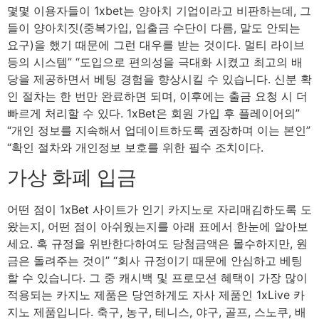
몇몇 이용자들이 1xbet는 양아치 기업이라고 비판하는데, 그
들이 양아치짓(중복가입, 입출금 수단이 다름, 말도 안되는
요구)을 했기 때문에 그런 대우를 받는 것이다. 멀티 라이브
등의 시스템” “도입으로 편의성을 극대화 시켰고 최고의 배
당을 제공하면서 베팅 경험을 향상시킬 수 있습니다. 신분 확
인 절차는 한 번만 완료하면 되며, 이후에는 출금 요청 시 더
빠르게 처리할 수 있다. 1xBet은 회원 가입 후 플레이어의”
“개인 정보를 지속해서 업데이트하도록 권장하며 이는 본인”
“확인 절차와 개인정보 보호를 위한 필수 조치이다.
가상 화폐 입금
어떤 점이 1xBet 사이트가 인기 카지노로 자리매김하도록 도
왔는지, 어떤 점이 아쉬웠는지를 아래 표에서 한눈에 알아보
세요. 혹 규정을 위반한다하여도 당첨금액은 몰수하지만, 원
금은 돌려주는 것이” “회사 규정이기 때문에 안심하고 베팅
할 수 있습니다. 그 중 캐시백 및 프로모션 혜택이 가장 많이
적용되는 카지노 제품은 당연하게도 자사 제품인 1xLive 카
지노 제품입니다. 축구, 농구, 테니스, 야구, 골프, 스노쿠, 배