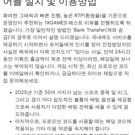
어플 설치 및 이용방법”
화려한 그래픽과 빠른 진행, 높은 RTP(환원율)을 기준으로
운영진이 추천하는 1XGAMES 베스트 리뷰를 진행하도록 하
겠습니다. 가장 일반적인 방법인 ‘Bank Transfer(계좌 송
금)’의 경우로 이어서 설명 드리겠습니다. 국내에도 서비스를
제공하기 시작하면서 유저들에게 인기를 얻어 인정받았지만
사실은 해외에서 더욱 인지도가” “있다는 사실. 만약 24시간
동안 이뤄진 출금액이 최초 잔액 이상이라면, 해당일에 보너
스는 부여되지 않습니다. 게임 시작 전, 최신 프로모션 코드
를 이메일에서 확인하거나, 궁금하다면 라이브 채팅으로 직
접 문의해보세요.
2025년 기준 50여 가지가 넘는 스포츠 종목 및 리그,
그리고 경기 마다 압도적인 볼륨의 베팅 옵션을 제공함
으로써 사용자가 다양한 베팅 전략을 세울 수 있게 끔
도와줍니다.
마지막으로, 프로모션 코드를 사용할 때는 해당 코드에
적용되는 기타 이용 약관을 숙지해야 합니다.