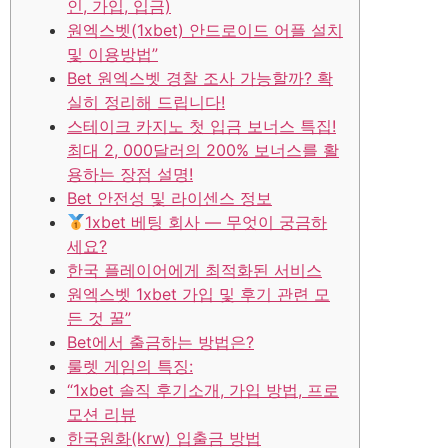
인, 가입, 입금)
원엑스벳(1xbet) 안드로이드 어플 설치
및 이용방법”
Bet 원엑스벳 경찰 조사 가능할까? 확
실히 정리해 드립니다!
스테이크 카지노 첫 입금 보너스 특집!
최대 2, 000달러의 200% 보너스를 활
용하는 장점 설명!
Bet 안전성 및 라이센스 정보
1xbet 베팅 회사 — 무엇이 궁금하
세요?
한국 플레이어에게 최적화된 서비스
원엑스벳 1xbet 가입 및 후기 관련 모
든 것 꿀”
Bet에서 출금하는 방법은?
룰렛 게임의 특징:
“1xbet 솔직 후기소개, 가입 방법, 프로
모션 리뷰
한국원화(krw) 입출금 방법