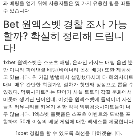
과 베팅을 얻기 위해 사용자들은 몇 가지 유용한 팁을 따를
수 있습니다.
Bet 원엑스벳 경찰 조사 가능
할까? 확실히 정리해 드립니
다!
1xbet 원엑스벳은 스포츠 배팅, 온라인 카지노 배팅 옵션 뿐
만 아니라 파이낸셜 배팅(바이너리 옵션 배팅) 또한 제공하
고 있습니다. 위 가입 방법에서 설명했다시피 타 해외사이트
대비 매우 간단한 회원가입 절차가 첫번째 장점으로 뽑을 수
있겠다. 먹튀사이트라는 단어가 사설 토토의 갑질 문화에서
비롯해 생겨난 단어인데, 이것을 원엑스벳에 들먹이며 자신
들의 커뮤니티를 키우기 위한 악덕 먹튀검증사이트들이 너
무 많습니다. 1엑스벳 플랫폼은 스포츠 이벤트와 도박을 포
함하여 50개 이상의 베팅 게임에 대한 액세스를 제공합니다.
1xbet 경험을 할 수 있도록 최선을 다하겠습니다.