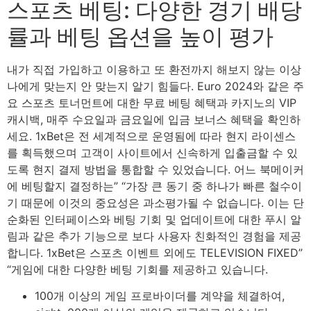
스포츠 베팅: 다양한 경기 배당
률과 베팅 옵션을 높이 평가
내가 직접 가입하고 이용하고 또 환전까지 해보지 않는 이상
나에게 맞는지 안 맞는지 알기 힘들다. Euro 2024와 같은 주
요 스포츠 토너먼트에 대한 무료 베팅 혜택과 카지노의 VIP
캐시백, 매주 수요일과 금요일에 입금 보너스 혜택을 확인하
세요. 1xBet은 전 세계적으로 운영됨에 따라 현지 라이센스
를 획득했으며 고객이 사이트에서 신속하게 입출금할 수 있
도록 현지 결제 방법을 통합할 수 있었습니다. 어느 북메이커
에 베팅할지 결정하는” “가장 큰 동기 중 하나가 빠른 철수이
기 때문에 이것의 중요성은 과소평가될 수 없습니다. 이는 단
순화된 인터페이스와 베팅 기회 및 업데이트에 대한 푸시 알
림과 같은 추가 기능으로 보다 사용자 친화적인 경험을 제공
합니다. 1xBet은 스포츠 이벤트 외에도 TELEVISION FIXED”
“게임에 대한 다양한 베팅 기회를 제공하고 있습니다.
100개 이상의 게임 프로바이더를 계약을 체결하여,