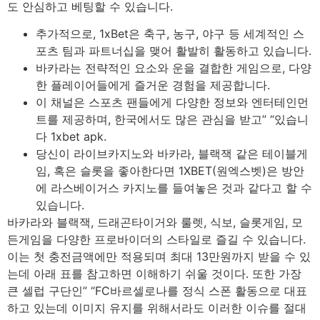
도 안심하고 베팅할 수 있습니다.
추가적으로, 1xBet은 축구, 농구, 야구 등 세계적인 스
포츠 팀과 파트너십을 맺어 활발히 활동하고 있습니다.
바카라는 전략적인 요소와 운을 결합한 게임으로, 다양
한 플레이어들에게 즐거운 경험을 제공합니다.
이 채널은 스포츠 팬들에게 다양한 정보와 엔터테인먼
트를 제공하며, 한국에서도 많은 관심을 받고” “있습니
다 1xbet apk.
당신이 라이브카지노와 바카라, 블랙잭 같은 테이블게
임, 혹은 슬롯을 좋아한다면 1XBET(원엑스벳)은 방안
에 라스베이거스 카지노를 들여놓은 것과 같다고 할 수
있습니다.
바카라와 블랙잭, 드래곤타이거와 룰렛, 식보, 슬롯게임, 모
든게임을 다양한 프로바이더의 스타일로 즐길 수 있습니다.
이는 첫 충전금액에만 적용되며 최대 13만원까지 받을 수 있
는데 아래 표를 참고하면 이해하기 쉬울 것이다. 또한 가장
큰 셀럽 구단인” “FC바르셀로나를 정식 스폰 활동으로 대표
하고 있는데 이미지 유지를 위해서라도 이러한 이슈를 절대