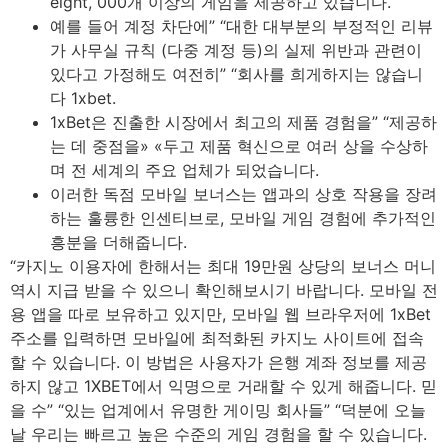
eight, 000개 이상의 게임을 제공하고 있습니다.
예를 들어 계정 차단에” “대한 대부분의 부정적인 리뷰
가 사무실 규칙 (다중 계정 등)의 실제 위반과 관련이
있다고 가정해도 여전히” “회사를 희게하지는 않습니
다 1xbet.
1xBet은 진출한 시장에서 최고의 제품 경험을” “제공하
는 데 중점을» «두고 제품 혁신으로 여러 상을 수상하
며 전 세계의 주요 업체가 되었습니다.
이러한 독점 모바일 보너스는 앱과의 상호 작용을 장려
하는 훌륭한 인센티브로, 모바일 게임 경험에 추가적인
흥분을 더해줍니다.
“카지노 이용자에 한해서는 최대 19만원 상당의 보너스 머니
역시 지급 받을 수 있으니 확인해보시기 바랍니다. 모바일 전
용 앱을 따로 보유하고 있지만, 모바일 웹 브라우저에 1xBet
주소를 입력하면 모바일에 최적화된 카지노 사이트에 접속
할 수 있습니다. 이 방법은 사용자가 은행 계좌 정보를 제공
하지 않고 1XBET에서 익명으로 거래할 수 있게 해줍니다. 믿
을 수” “있는 업계에서 유명한 게이밍 회사들” “덕분에 오늘
날 우리는 빠르고 높은 수준의 게임 경험을 할 수 있습니다.