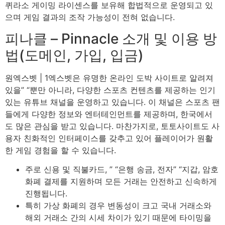
퀴라소 게이밍 라이센스를 보유해 합법적으로 운영되고 있
으며 게임 결과의 조작 가능성이 전혀 없습니다.
피나클 – Pinnacle 소개 및 이용 방
법(도메인, 가입, 입금)
원엑스벳 | 1엑스벳은 유명한 온라인 도박 사이트로 알려져
있을” “뿐만 아니라, 다양한 스포츠 컨텐츠를 제공하는 인기
있는 유튜브 채널을 운영하고 있습니다. 이 채널은 스포츠 팬
들에게 다양한 정보와 엔터테인먼트를 제공하며, 한국에서
도 많은 관심을 받고 있습니다. 마찬가지로, 토토사이트도 사
용자 친화적인 인터페이스를 갖추고 있어 플레이어가 원활
한 게임 경험을 할 수 있습니다.
주로 신용 및 직불카드, ” “은행 송금, 전자” “지갑, 암호
화폐 결제를 지원하며 모든 거래는 안전하고 신속하게
진행됩니다.
특히 가상 화폐의 경우 변동성이 크고 국내 거래소와
해외 거래소 간의 시세 차이가 있기 때문에 타이밍을