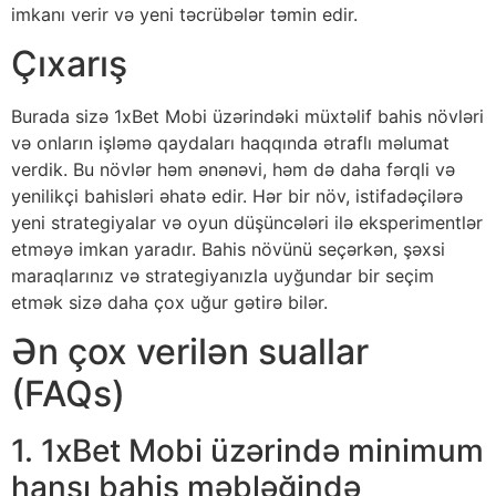
imkanı verir və yeni təcrübələr təmin edir.
Çıxarış
Burada sizə 1xBet Mobi üzərindəki müxtəlif bahis növləri
və onların işləmə qaydaları haqqında ətraflı məlumat
verdik. Bu növlər həm ənənəvi, həm də daha fərqli və
yenilikçi bahisləri əhatə edir. Hər bir növ, istifadəçilərə
yeni strategiyalar və oyun düşüncələri ilə eksperimentlər
etməyə imkan yaradır. Bahis növünü seçərkən, şəxsi
maraqlarınız və strategiyanızla uyğundar bir seçim
etmək sizə daha çox uğur gətirə bilər.
Ən çox verilən suallar
(FAQs)
1. 1xBet Mobi üzərində minimum
hansı bahis məbləğində