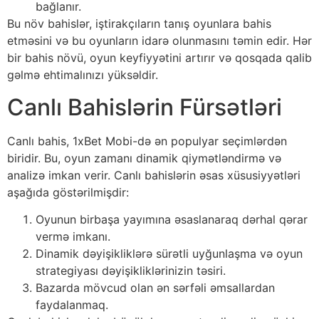
bağlanır.
Bu növ bahislər, iştirakçıların tanış oyunlara bahis
etməsini və bu oyunların idarə olunmasını təmin edir. Hər
bir bahis növü, oyun keyfiyyətini artırır və qosqada qalib
gəlmə ehtimalınızı yüksəldir.
Canlı Bahislərin Fürsətləri
Canlı bahis, 1xBet Mobi-də ən populyar seçimlərdən
biridir. Bu, oyun zamanı dinamik qiymətləndirmə və
analizə imkan verir. Canlı bahislərin əsas xüsusiyyətləri
aşağıda göstərilmişdir:
Oyunun birbaşa yayımına əsaslanaraq dərhal qərar
vermə imkanı.
Dinamik dəyişikliklərə sürətli uyğunlaşma və oyun
strategiyası dəyişikliklərinizin təsiri.
Bazarda mövcud olan ən sərfəli əmsallardan
faydalanmaq.