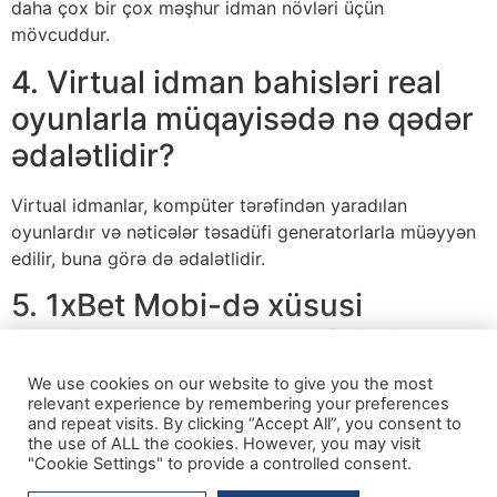
daha çox bir çox məşhur idman növləri üçün
mövcuddur.
4. Virtual idman bahisləri real
oyunlarla müqayisədə nə qədər
ədalətlidir?
Virtual idmanlar, kompüter tərəfindən yaradılan
oyunlardır və nəticələr təsadüfi generatorlarla müəyyən
edilir, buna görə də ədalətlidir.
5. 1xBet Mobi-də xüsusi
bahislər nə qədər sərfəlidir?
We use cookies on our website to give you the most
Xüsusi bahislər, hadisələrin müxtəlifliyinə və əmsallarına
relevant experience by remembering your preferences
görə fərqli dərəcələrdə sərfəli ola bilər. Burada
and repeat visits. By clicking “Accept All”, you consent to
yaradıcılıq və məlumatlılıq vacibdir.
the use of ALL the cookies. However, you may visit
"Cookie Settings" to provide a controlled consent.