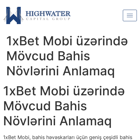
1xBet Mobi üzərində
Mövcud Bahis
Növlərini Anlamaq
1xBet Mobi üzərində
Mövcud Bahis
Növlərini Anlamaq
1xBet Mobi, bahis həvəskarları üçün geniş çeşidli bahis