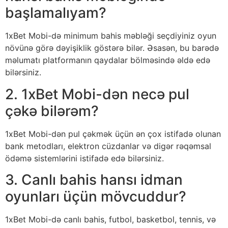
başlamalıyam?
1xBet Mobi-də minimum bahis məbləği seçdiyiniz oyun
növünə görə dəyişiklik göstərə bilər. Əsasən, bu barədə
məlumatı platformanın qaydalar bölməsində əldə edə
bilərsiniz.
2. 1xBet Mobi-dən necə pul
çəkə bilərəm?
1xBet Mobi-dən pul çəkmək üçün ən çox istifadə olunan
bank metodları, elektron cüzdanlar və digər rəqəmsal
ödəmə sistemlərini istifadə edə bilərsiniz.
3. Canlı bahis hansı idman
oyunları üçün mövcuddur?
1xBet Mobi-də canlı bahis, futbol, basketbol, tennis, və