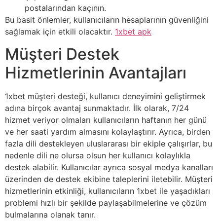
postalarından kaçının.
Bu basit önlemler, kullanıcıların hesaplarının güvenliğini
sağlamak için etkili olacaktır.
1xbet apk
Müşteri Destek
Hizmetlerinin Avantajları
1xbet müşteri desteği, kullanıcı deneyimini geliştirmek
adına birçok avantaj sunmaktadır. İlk olarak, 7/24
hizmet veriyor olmaları kullanıcıların haftanın her günü
ve her saati yardım almasını kolaylaştırır. Ayrıca, birden
fazla dili destekleyen uluslararası bir ekiple çalışırlar, bu
nedenle dili ne olursa olsun her kullanıcı kolaylıkla
destek alabilir. Kullanıcılar ayrıca sosyal medya kanalları
üzerinden de destek ekibine taleplerini iletebilir. Müşteri
hizmetlerinin etkinliği, kullanıcıların 1xbet ile yaşadıkları
problemi hızlı bir şekilde paylaşabilmelerine ve çözüm
bulmalarına olanak tanır.