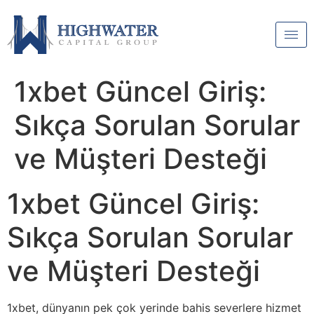
1xbet Güncel Giriş:
Sıkça Sorulan Sorular
ve Müşteri Desteği
1xbet Güncel Giriş:
Sıkça Sorulan Sorular
ve Müşteri Desteği
1xbet, dünyanın pek çok yerinde bahis severlere hizmet