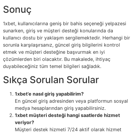
Sonuç
1xbet, kullanıcılarına geniş bir bahis seçeneği yelpazesi
sunarken, giriş ve müşteri desteği konularında da
kullanıcı dostu bir yaklaşım sergilemektedir. Herhangi bir
sorunla karşılaşırsanız, güncel giriş bilgilerini kontrol
etmek ve müşteri desteğine başvurmak en iyi
çözümlerden biri olacaktır. Bu makalede, ihtiyaç
duyabileceğiniz tüm temel bilgileri sağladık.
Sıkça Sorulan Sorular
1xbet’e nasıl giriş yapabilirim?
En güncel giriş adresinden veya platformun sosyal
medya hesaplarından giriş yapabilirsiniz.
1xbet müşteri desteği hangi saatlerde hizmet
veriyor?
Müşteri destek hizmeti 7/24 aktif olarak hizmet