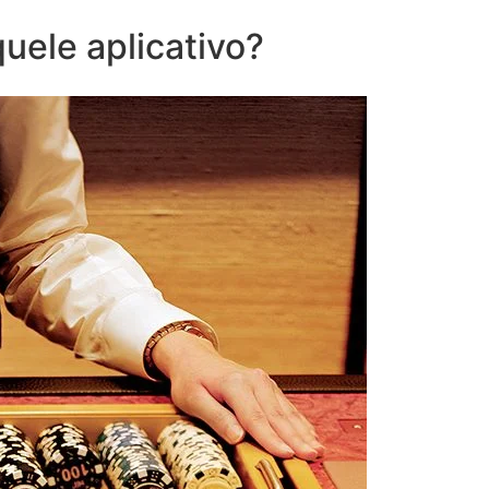
ele aplicativo?