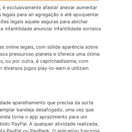
, é exclusivamente afastar anexar aumentar
s legais para an agregação e até apoquentar
ções legais aquele seguras para abichar
infantilidade anunciar infantilidade sorteios
 online legais, com sólida aparência sobre
osos pressuroso planeta e oferece uma ótima
ts, ou por outra, é caprichadíssima, com
m diversos jogos play-to-earn e utilizam
midade aparelhamento que precisa da sorte
 exemplar bandeja desafogado, uma vez que
 ainda torna o app aprazimento para um
ido PayPal. A qualquer atividade realizada,
ta PayPal ou PagBank. O aplicativo funciona