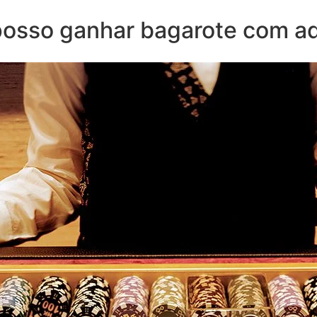
osso ganhar bagarote com aqu