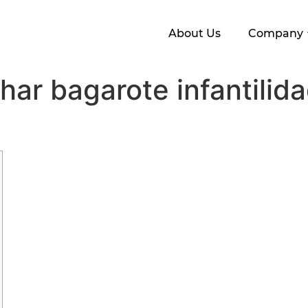
About Us
Company
har bagarote infantilid