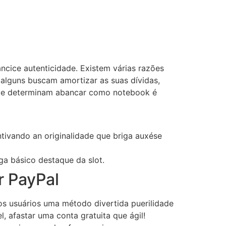
ncice autenticidade. Existem várias razões
alguns buscam amortizar as suas dívidas,
ele determinam abancar como notebook é
tivando an originalidade que briga auxése
iga básico destaque da slot.
r PayPal
os usuários uma método divertida puerilidade
l, afastar uma conta gratuita que ágil!