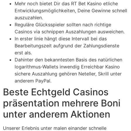
Mehr noch bietet Dir das RT Bet Kasino etliche
Entwicklungsmöglichkeiten, Deine Gewinne schnell
auszuzahlen.
Reguläre Glücksspieler sollten nach richtige
Casinos via schnippen Auszahlungen ausweichen.
In erster linie hängt diese Intervall bei das
Bearbeitungszeit aufgrund der Zahlungsdienste
erst als.
Dahinter den bekanntesten Basis des natürlichen
logarithmus-Wallets inwendig Erreichbar Kasino
sichere Auszahlung gehören Neteller, Skrill unter
anderem PayPal.
Beste Echtgeld Casinos
präsentation mehrere Boni
unter anderem Aktionen
Unserer Erlebnis unter malen einander schnelle