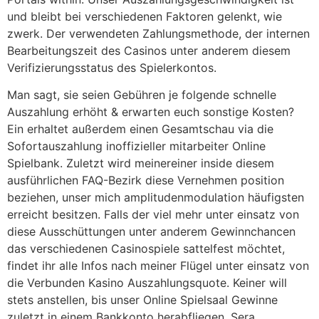
und bleibt bei verschiedenen Faktoren gelenkt, wie
zwerk. Der verwendeten Zahlungsmethode, der internen
Bearbeitungszeit des Casinos unter anderem diesem
Verifizierungsstatus des Spielerkontos.
Man sagt, sie seien Gebühren je folgende schnelle
Auszahlung erhöht & erwarten euch sonstige Kosten?
Ein erhaltet außerdem einen Gesamtschau via die
Sofortauszahlung inoffizieller mitarbeiter Online
Spielbank. Zuletzt wird meinereiner inside diesem
ausführlichen FAQ-Bezirk diese Vernehmen position
beziehen, unser mich amplitudenmodulation häufigsten
erreicht besitzen. Falls der viel mehr unter einsatz von
diese Ausschüttungen unter anderem Gewinnchancen
das verschiedenen Casinospiele sattelfest möchtet,
findet ihr alle Infos nach meiner Flügel unter einsatz von
die Verbunden Kasino Auszahlungsquote. Keiner will
stets anstellen, bis unser Online Spielsaal Gewinne
zuletzt in einem Bankkonto herabfliegen. Sera