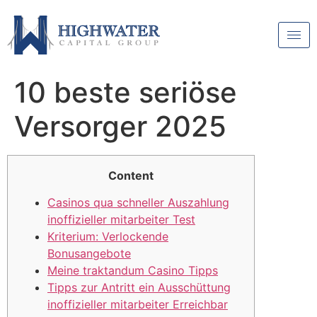
10 beste seriöse
Versorger 2025
Content
Casinos qua schneller Auszahlung
inoffizieller mitarbeiter Test
Kriterium: Verlockende
Bonusangebote
Meine traktandum Casino Tipps
Tipps zur Antritt ein Ausschüttung
inoffizieller mitarbeiter Erreichbar