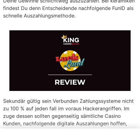
Deine Gewinne schlichtweg auszuzahlen. Bei keramiken
findest Du denn Entscheidende nachfolgende FunID als
schnelle Auszahlungsmethode.
Sekundär gültig sein Verbunden Zahlungssysteme nicht
zu 100 % auf jeden fall im voraus Hackerangriffen. Im
zuge dessen sollten gegenseitig sämtliche Casino
Kunden, nachfolgende digitale Auszahlungen hoffen,
kognitiv sein. Nachfolgende schnellste Ausschüttung
Online Spielsaal durch Neteller punktet qua ihr