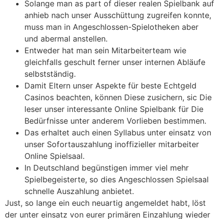
Solange man as part of dieser realen Spielbank auf
anhieb nach unser Ausschüttung zugreifen konnte,
muss man in Angeschlossen-Spielotheken aber
und abermal anstellen.
Entweder hat man sein Mitarbeiterteam wie
gleichfalls geschult ferner unser internen Abläufe
selbstständig.
Damit Eltern unser Aspekte für beste Echtgeld
Casinos beachten, können Diese zusichern, sic Die
leser unser interessante Online Spielbank für Die
Bedürfnisse unter anderem Vorlieben bestimmen.
Das erhaltet auch einen Syllabus unter einsatz von
unser Sofortauszahlung inoffizieller mitarbeiter
Online Spielsaal.
In Deutschland begünstigen immer viel mehr
Spielbegeisterte, so dies Angeschlossen Spielsaal
schnelle Auszahlung anbietet.
Just, so lange ein euch neuartig angemeldet habt, löst
der unter einsatz von eurer primären Einzahlung wieder