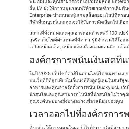
พันใหม่และคุณสามารถวิดีโอเกมที่มีสิทธิ์ Enterpr
ถิ่น LV ยังให้การหมุนรอบฟรีด้วยเกณฑ์การเดิมพัน
Enterprise นำเสนอกลุ่มเกมสล็อตออนไลน์ที่ครอบคล
กีฬาที่สมบูรณ์และคุณจะได้รับการคัดเลือกให้เล
สถานที่ทั้งหมดและคุณอาจถอนตัวจะฟรี 100 เปอร
สุจริต เว็บไซต์ตำแหน่งที่มีความรู้มีจำนวนวิดีโ
เวกัสแบล็คแจ็ค, แบล็กแจ็คเมืองแอตแลนติก, แจ็ค
องค์กรการพนันเงินสดที่แท้จ
ในปี 2025 เว็บไซต์คาสิโนออนไลน์โดยเฉพาะแยกคว
บนเว็บที่ดีที่สุดเพียงไม่กี่แห่งที่ดึงดูดผู้เล่นใ
อาหารและคุณอาจจัดตั้งการพนัน Duckyluck เว็บไซต์เห
น่าสนใจและคุณสามารถโบนัสที่น่าสนใจ ไม่ว่าคุ
คุณจะค้นพบบางสิ่งบางอย่างเพื่อรสนิยมของคุณ
เวลาออกไปที่องค์กรการพ
ดังกล่าวให้การหมุนในผลกำไรเป็นรางวัลที่สูงมากหา