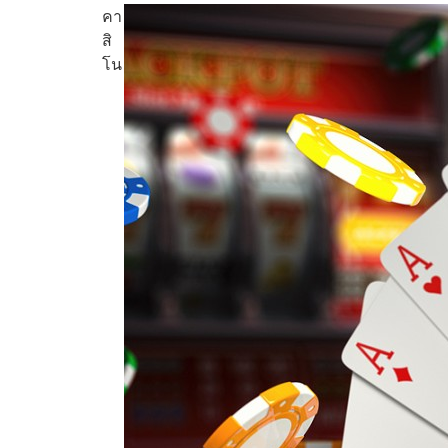
คา
สิ
โน