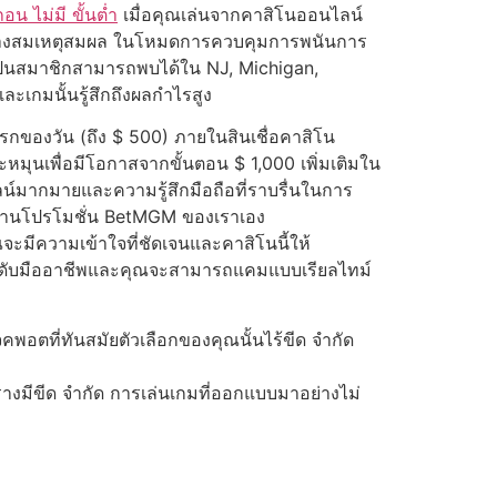
น ไม่มี ขั้นต่ำ
เมื่อคุณเล่นจากคาสิโนออนไลน์
ันอย่างสมเหตุสมผล ในโหมดการควบคุมการพนันการ
ครเป็นสมาชิกสามารถพบได้ใน NJ, Michigan,
ะเกมนั้นรู้สึกถึงผลกำไรสูง
รกของวัน (ถึง $ 500) ภายในสินเชื่อคาสิโน
หมุนเพื่อมีโอกาสจากขั้นตอน $ 1,000 เพิ่มเติมใน
ลน์มากมายและความรู้สึกมือถือที่ราบรื่นในการ
สผ่านโปรโมชั่น BetMGM ของเราเอง
จะมีความเข้าใจที่ชัดเจนและคาสิโนนี้ให้
นระดับมืออาชีพและคุณจะสามารถแคมแบบเรียลไทม์
คพอตที่ทันสมัยตัวเลือกของคุณนั้นไร้ขีด จำกัด
งมีขีด จำกัด การเล่นเกมที่ออกแบบมาอย่างไม่