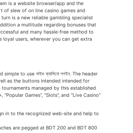
stem is a website browser/app and the
rt of slew of on line casino games and
turn is a new reliable gambling specialist
addition a multitude regarding bonuses that
successful and many hassle-free method to
he loyal users, wherever you can get extra
d simple to use লাইভ ক্যাসিনো লগইন. The header
well as the buttons intended intended for
the tournaments managed by this established
 “Popular Games”, “Slots”, and “Live Casino”
ign in to the recognized web-site and help to
roaches are pegged at BDT 200 and BDT 800