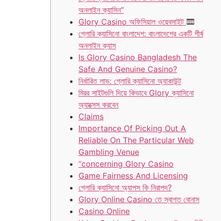
অনলাইন ক্যাসিন”
Glory Casino অফিসিয়াল ওয়েবসাইট
গ্লোরি ক্যাসিনো বাংলাদেশ: বাংলাদেশের একটি শীর্ষ
অনলাইন ক্যাস
Is Glory Casino Bangladesh The
Safe And Genuine Casino?
নির্ধারিত লাভ: গ্লোরি ক্যাসিনো অ্যাকাউন্ট
মিরর সাইটগুলি দিয়ে কিভাবে Glory ক্যাসিনো
অ্যাক্সেস করবেন
Claims
Importance Of Picking Out A
Reliable On The Particular Web
Gambling Venue
“concerning Glory Casino
Game Fairness And Licensing
গ্লোরি ক্যাসিনো অ্যাপস কি নিরাপদ?
Glory Online Casino তে স্বাগত বোনাস
Casino Online