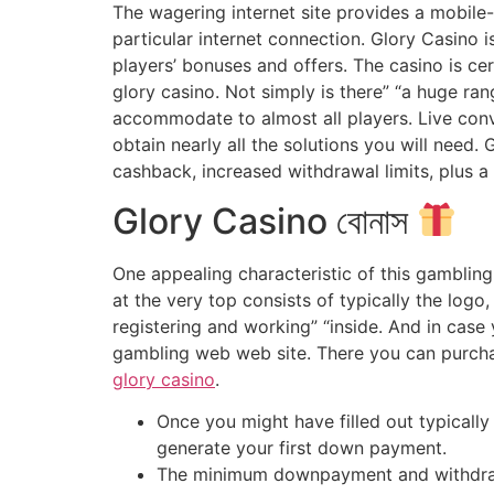
The wagering internet site provides a mobile-
particular internet connection. Glory Casino 
players’ bonuses and offers. The casino is ce
glory casino. Not simply is there” “a huge ra
accommodate to almost all players. Live conv
obtain nearly all the solutions you will need.
cashback, increased withdrawal limits, plus a
Glory Casino বোনাস
One appealing characteristic of this gambling i
at the very top consists of typically the logo
registering and working” “inside. And in case
gambling web web site. There you can purcha
glory casino
.
Once you might have filled out typically
generate your first down payment.
The minimum downpayment and withdrawa