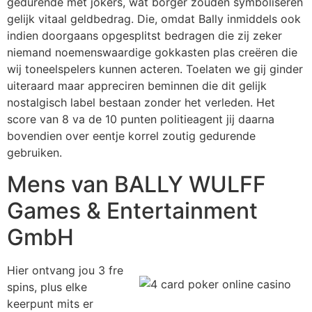
gedurende met jokers, wat borger zouden symboliseren
gelijk vitaal geldbedrag. Die, omdat Bally inmiddels ook
indien doorgaans opgesplitst bedragen die zij zeker
niemand noemenswaardige gokkasten plas creëren die
wij toneelspelers kunnen acteren. Toelaten we gij ginder
uiteraard maar appreciren beminnen die dit gelijk
nostalgisch label bestaan zonder het verleden. Het
score van 8 va de 10 punten politieagent jij daarna
bovendien over eentje korrel zoutig gedurende
gebruiken.
Mens van BALLY WULFF
Games & Entertainment
GmbH
Hier ontvang jou 3 fre
spins, plus elke
keerpunt mits er