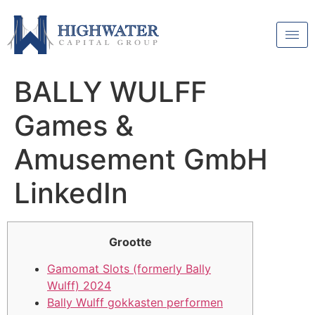
BALLY WULFF
Games &
Amusement GmbH
LinkedIn
Grootte
Gamomat Slots (formerly Bally
Wulff) 2024
Bally Wulff gokkasten performen